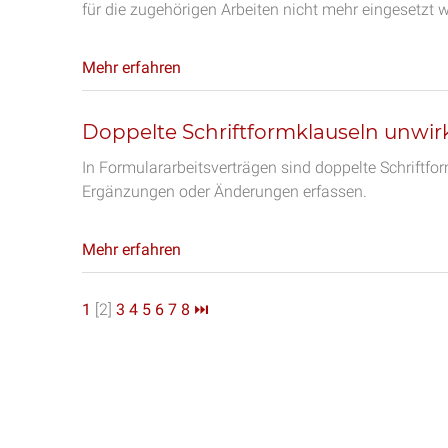
für die zugehörigen Arbeiten nicht mehr eingesetzt w
Mehr erfahren
Doppelte Schriftformklauseln unwi
In Formulararbeitsverträgen sind doppelte Schriftf
Ergänzungen oder Änderungen erfassen.
Mehr erfahren
1
[2]
3
4
5
6
7
8
⏭