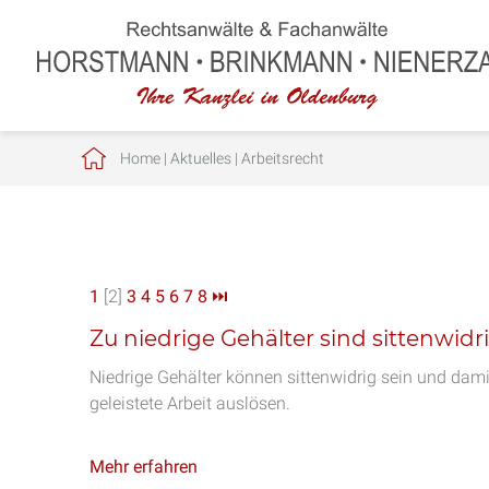
Home
|
Aktuelles
|
Arbeitsrecht
1
[2]
3
4
5
6
7
8
⏭
Zu niedrige Gehälter sind sittenwidr
Niedrige Gehälter können sittenwidrig sein und dami
geleistete Arbeit auslösen.
Mehr erfahren