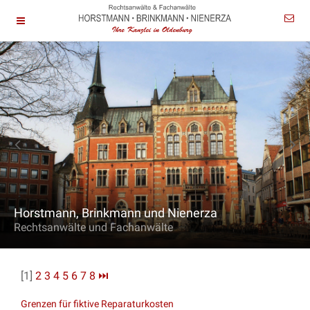
Horstmann, Brinkmann und Nienerza
Rechtsanwälte und Fachanwälte
[1]
2
3
4
5
6
7
8
⏭
Grenzen für fiktive Reparaturkosten