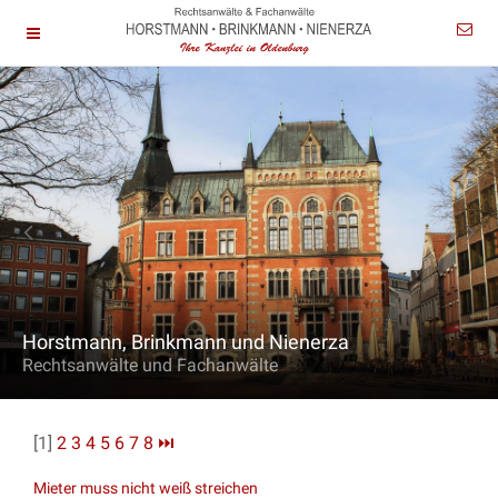
Horstmann, Brinkmann und Nienerza
Rechtsanwälte und Fachanwälte
[1]
2
3
4
5
6
7
8
⏭
Mieter muss nicht weiß streichen