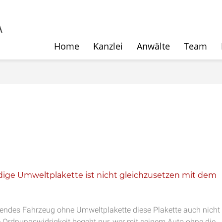
Home
Kanzlei
Anwälte
Team
ige Umweltplakette ist nicht gleichzusetzen mit dem
rkendes Fahrzeug ohne Umweltplakette diese Plakette auch nicht
Eine Ordnungswidrigkeit begeht nur, wer mit seinem Auto ohne die