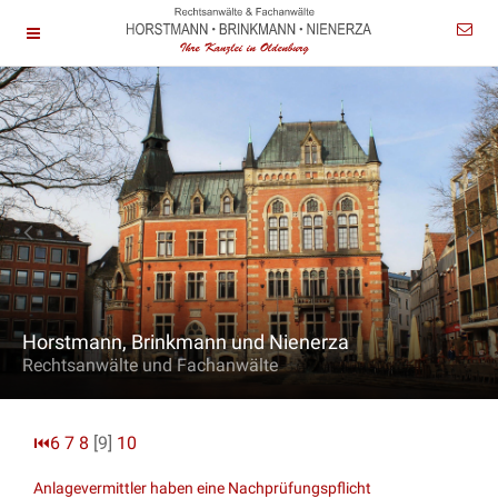
Horstmann, Brinkmann und Nienerza
Rechtsanwälte und Fachanwälte
⏮
6
7
8
[9]
10
Anlagevermittler haben eine Nachprüfungspflicht